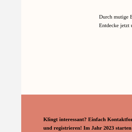
Durch mutige 
Entdecke jetzt 
Klingt interessant? Einfach Kontaktfo
und registrieren! Im Jahr 2023 starte